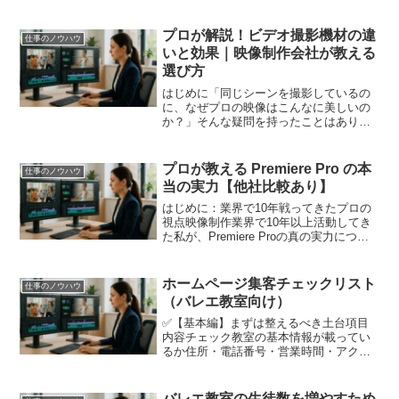
プロが解説！ビデオ撮影機材の違
仕事のノウハウ
いと効果｜映像制作会社が教える
選び方
はじめに「同じシーンを撮影しているの
に、なぜプロの映像はこんなに美しいの
か？」そんな疑問を持ったことはありま
せんか？実は、ビデオ撮影の仕上がりを
大きく左右するのが「撮影機材」の選択
と使い方です。横浜・川崎で数多くのビ
プロが教える Premiere Pro の本
仕事のノウハウ
デオ撮影を手がけてきた私...
当の実力【他社比較あり】
はじめに：業界で10年戦ってきたプロの
視点映像制作業界で10年以上活動してき
た私が、Premiere Proの真の実力につい
て率直にお話しします。この業界では
様々な編集ソフトを使い分けることが当
たり前で、私自身もAvid Media Com...
ホームページ集客チェックリスト
仕事のノウハウ
（バレエ教室向け）
✅【基本編】まずは整えるべき土台項目
内容チェック教室の基本情報が載ってい
るか住所・電話番号・営業時間・アクセ
ス方法□スマホ対応しているかスマホで見
ても崩れない・操作しやすい□メニュー構
成がわかりやすいか「教室案内」「クラ
バレエ教室の生徒数を増やすため