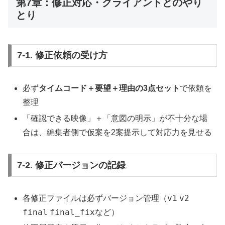
第7章：修正対応・クライアントとのやり
とり
7-1. 修正依頼の受け方
必ず
タイムコード＋要望＋理由の3点セット
で依頼を
整理
「確認できる映像」＋「意図の明示」が不十分な場
合は、編集者側で仮案を2案提示して対応力を見せる
7-2. 修正バージョンの記録
v1
v2
各修正ファイルは必ずバージョン管理（
final
final_fix
など）