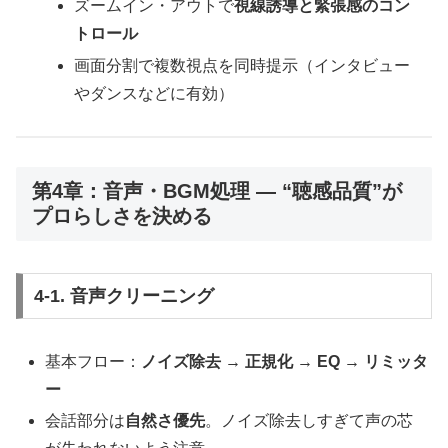
ズームイン・アウトで
視線誘導と緊張感のコン
トロール
画面分割で複数視点を同時提示（インタビュー
やダンスなどに有効）
第4章：音声・BGM処理 ― “聴感品質”が
プロらしさを決める
4-1. 音声クリーニング
基本フロー：
ノイズ除去 → 正規化 → EQ → リミッタ
ー
会話部分は
自然さ優先
。ノイズ除去しすぎて声の芯