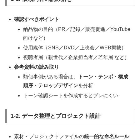
確認すべきポイント
納品物の目的（PR／記録／販売促進／YouTube
向けなど）
使用媒体（SNS／DVD／上映会／WEB掲載）
視聴者層（親世代／企業担当者／若年層 など）
参考資料の読み取り
類似事例がある場合は、
トーン・テンポ・構成
順序・テロップデザイン
を分析
トーン確認シートを作成するとブレにくい
1-2. データ整理とプロジェクト設計
素材・プロジェクトファイルの
統一的な命名ルール