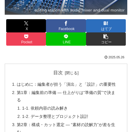
editing station with audio mixer and dual monitor
X
Facebook
はてブ
Pocket
LINE
コピー
2025.05.26
目次
はじめに：編集者が担う「演出」と「設計」の重要性
第1章：編集前の準備 ― 仕上がりは“準備の質”で決ま
る
1-1. 依頼内容の読み解き
1-2. データ整理とプロジェクト設計
第2章：構成・カット選定 ― “素材の読解力”が差を生
む