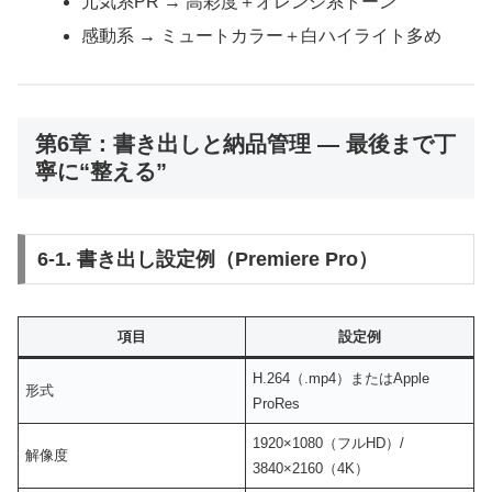
元気系PR → 高彩度＋オレンジ系トーン
感動系 → ミュートカラー＋白ハイライト多め
第6章：書き出しと納品管理 ― 最後まで丁
寧に“整える”
6-1. 書き出し設定例（Premiere Pro）
項目
設定例
H.264（.mp4）またはApple
形式
ProRes
1920×1080（フルHD）/
解像度
3840×2160（4K）