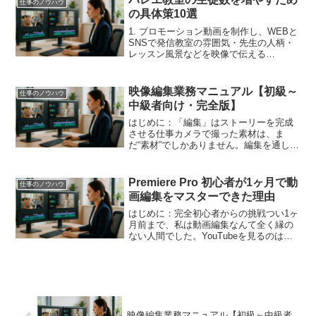
仕事のノウハウ
ス紹介」「体験申込」...
の具体策10選
1. プロモーション動画を制作し、WEBと
SNSで発信教室の雰囲気・先生の人柄・
レッスン風景などを映像で伝える
YouTube・Instagramリール・LINEで配信
→ 信頼感と共感を生むホームページのト
ップに設置 → 離脱率減・申込率U...
映像編集業務マニュアル【初級～
仕事のノウハウ
中級者向け・完全版】
はじめに：「編集」はストーリーを完成
させる仕事カメラで撮った素材は、ま
だ“素材”でしかありません。編集を通し
て、伝えたいメッセージ・感動・情報が
整理されて初めて、「作品」として完成
します。本マニュアルは、これから映像
Premiere Pro 初心者が1ヶ月で動
仕事のノウハウ
編集を本格的に学びたい方...
画編集をマスターできた理由
はじめに：完全初心者からの挑戦つい1ヶ
月前まで、私は動画編集なんて全く縁の
ない人間でした。YouTubeを見るのは好
きでしたが、どうやって作られているの
かなんて考えたこともありませんでし
た。しかし、在宅ワークが増えた今、新
しいスキルを身につ...
映像編集業務マニュアル【初級～中級者